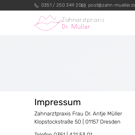
Zum Inhalt springen
0351 / 250 349 20
post@zahn-mueller.d
Zahnarztpraxis
Dr. Müller
Impressum
Zahnarztpraxis Frau Dr. Antje Müller
Klopstockstraße 50 | 01157 Dresden
Telefon 0351 | 421 53 01